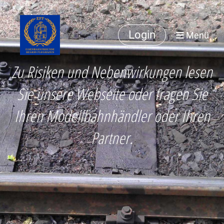
Login
Menü
Zu Risiken und Nebenwirkungen lesen
Sie unsere Webseite oder fragen Sie
Ihren Modellbahnhändler oder Ihren
Partner.