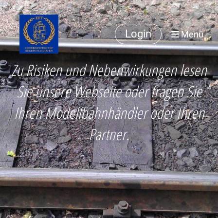
Login
Menü
Zu Risiken und Nebenwirkungen lesen
Sie unsere Webseite oder fragen Sie
Ihren Modellbahnhändler oder Ihren
Partner.