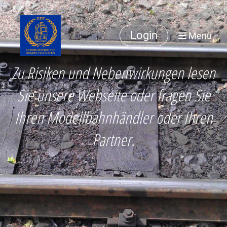
Login
Menü
Zu Risiken und Nebenwirkungen lesen
Sie unsere Webseite oder fragen Sie
Ihren Modellbahnhändler oder Ihren
Partner.