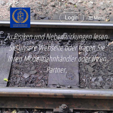
Login
Menü
Zu Risiken und Nebenwirkungen lesen
Sie unsere Webseite oder fragen Sie
Ihren Modellbahnhändler oder Ihren
Partner.