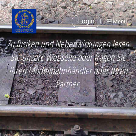
Login
Menü
Zu Risiken und Nebenwirkungen lesen
Sie unsere Webseite oder fragen Sie
Ihren Modellbahnhändler oder Ihren
Partner.