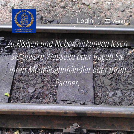
Login
Menü
Zu Risiken und Nebenwirkungen lesen
Sie unsere Webseite oder fragen Sie
Ihren Modellbahnhändler oder Ihren
Partner.