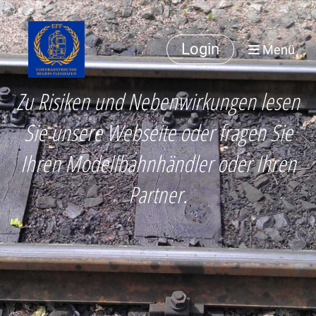
Login
Menü
Zu Risiken und Nebenwirkungen lesen
Sie unsere Webseite oder fragen Sie
Ihren Modellbahnhändler oder Ihren
Partner.