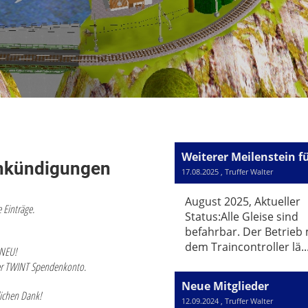
nkündigungen
17.08.2025
, Truffer Walter
August 2025, Aktueller
 Einträge.
Status:Alle Gleise sind
befahrbar. Der Betrieb 
dem Traincontroller lä..
 NEU!
r TWINT Spendenkonto.
Neue Mitglieder
lichen Dank!
12.09.2024
, Truffer Walter