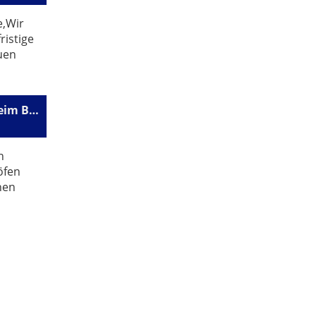
e,Wir
ristige
uen
Weiterer Meilenstein beim Bau unserer Modellanlage
n
öfen
hen